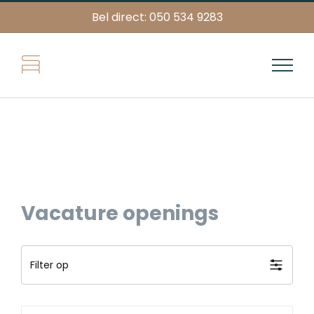
Skip
Bel direct: 050 534 9283
to
content
Vacature openings
Filter op