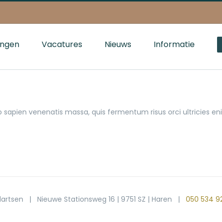
ingen
Vacatures
Nieuws
Informatie
o sapien venenatis massa, quis fermentum risus orci ultricies enim
artsen | Nieuwe Stationsweg 16 | 9751 SZ | Haren |
050 534 9