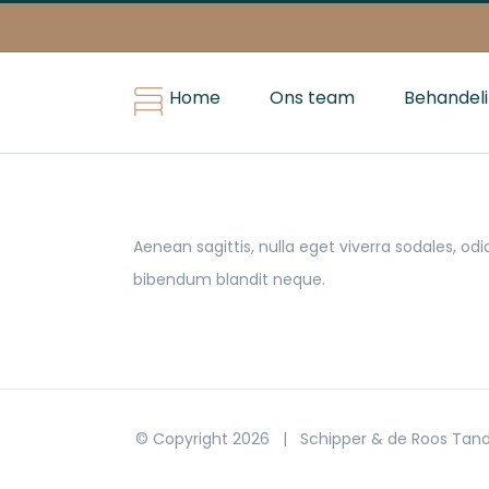
Skip
to
content
Home
Ons team
Behandel
Aenean sagittis, nulla eget viverra sodales, odi
bibendum blandit neque.
© Copyright
2026 | Schipper & de Roos Tand