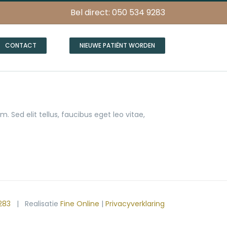
Bel direct: 050 534 9283
CONTACT
NIEUWE PATIËNT WORDEN
. Sed elit tellus, faucibus eget leo vitae,
283
| Realisatie
Fine Online
|
Privacyverklaring