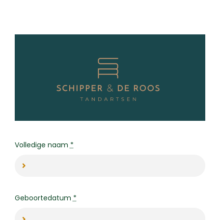
Skip
to
content
Volledige naam
*
Geboortedatum
*